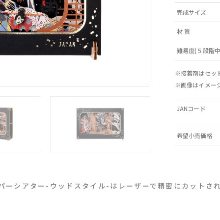
完成サイズ
材 質
難易度(５段階中
※接着剤はセッ
※画像はイメー
JANコード
希望小売価格
パーシアター-ウッドスタイル-はレーザーで精密にカットさ