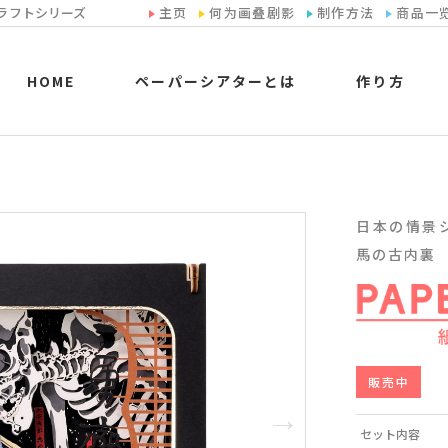
ラフトシリーズ
主页
何为画叠剧影
制作方法
商品一
HOME
ペーパーシアターとは
作り方
日本の情景シリ
馬の古内裏
販売中
セット内容