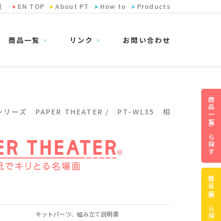
览
EN TOP
About PT
How to
Products
商品一覧
リンク
お問い合わせ
∨
∨
商品一覧から探す
ーズ PAPER THEATER / PT-WL35 相
難易度から探す
キットパーツ、組み立て説明書