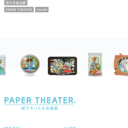
忍たま乱太郎
PAPER THEATER
level4