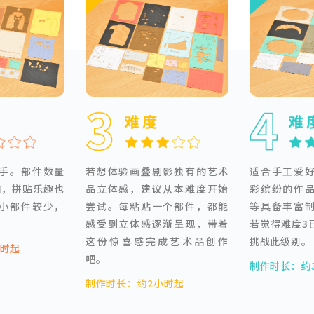
手。部件数量
若想体验画叠剧影独有的艺术
适合手工爱
加，拼贴乐趣也
品立体感，建议从本难度开始
彩缤纷的作
小部件较少，
尝试。每粘贴一个部件，都能
等具备丰富
。
感受到立体感逐渐呈现，带着
若觉得难度3
这份惊喜感完成艺术品创作
挑战此级别。
小时起
吧。
制作时长：约
制作时长：约2小时起