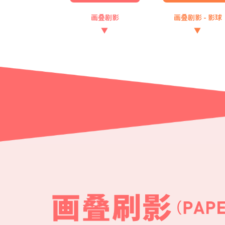
画叠剧影
画叠剧影
- 影球