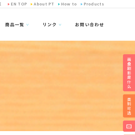
览
EN TOP
About PT
How to
Products
商品一覧
リンク
お問い合わせ
∨
∨
画叠剧影是什么
类别可选