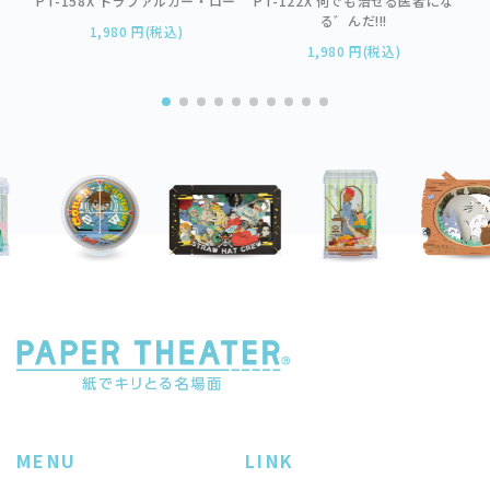
＆オ
PT-158X トラファルガー・ロー
PT-122X 何でも治ぜる医者にな
る゛んだ!!!
1,980 円(税込)
1,980 円(税込)
MENU
LINK