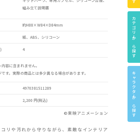
キットパーツ、専用カプセル、シリコーン台座、
組み立て説明書
カテゴリーから探す
約H88×W84×D84mm
紙、ABS、シリコーン
)
4
ト内容に含まれません。
ジです。実際の商品とは多少異なる場合があります。
キャラクターから探す
4970381511289
2,200 円(税込)
©東映アニメーション
ホコリや汚れから守りながら、素敵なインテリア