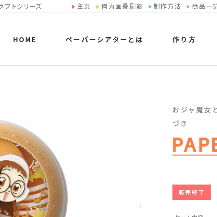
ラフトシリーズ
主页
何为画叠剧影
制作方法
商品一
HOME
ペーパーシアターとは
作り方
おジャ魔女どれみ
づき
販売終了