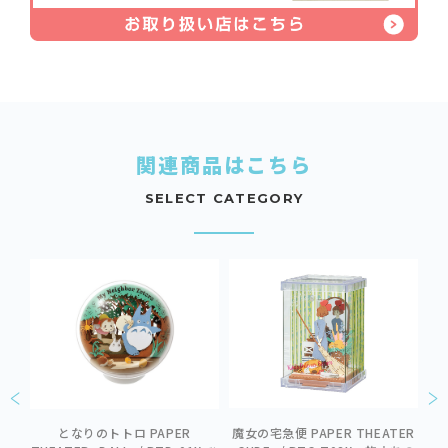
関連商品はこちら
SELECT CATEGORY
魔女の宅急便 PAPER THEATER
となりのトトロ PAPER
魔
バス