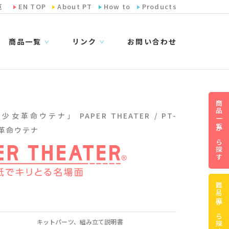
览
EN TOP
About PT
How to
Products
商品一覧
リンク
お問い合わせ
∨
∨
商品一覧から探す
女革命ウテナ」 PAPER THEATER / PT-
女革命ウテナ
難易度から探す
キットパーツ、組み立て説明書