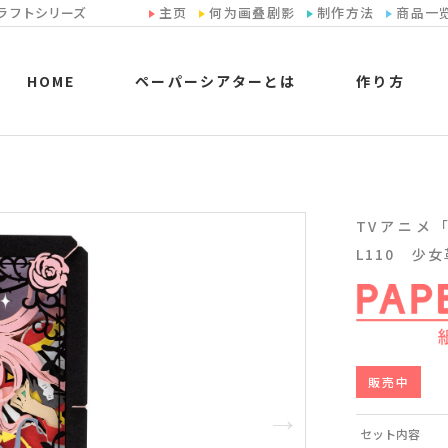
ラフトシリーズ
主页
何为画叠剧影
制作方法
商品一
HOME
ペーパーシアターとは
作り方
TVアニメ「少
L110 少
販売中
セット内容