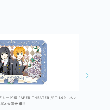
編 PAPER THEATER /PT-L99 木之
カードキャプターさ
本桜&大道寺知世