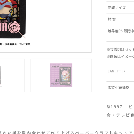
完成サイズ
材 質
難易度(５段階中
※接着剤はセッ
※画像はイメー
JANコード
希望小売価格
©1997
会・テレビ
された紙を重ね合わせて作り上げるペーパークラフトキットで