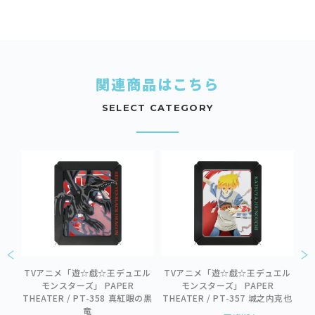
関連商品はこちら
SELECT CATEGORY
ER
TVアニメ「遊☆戯☆王デュエル
TVアニメ「遊☆戯☆王デュエル
T
PT-
モンスターズ」 PAPER
モンスターズ」 PAPER
THEATER / PT-358 真紅眼の黒
THEATER / PT-357 城之内克也
T
竜