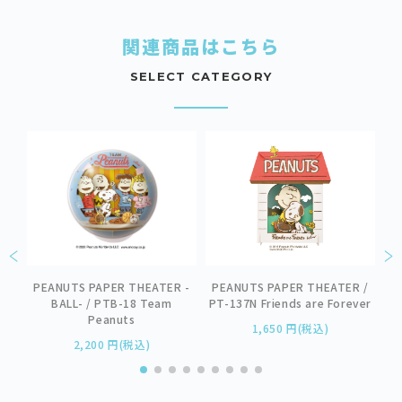
関連商品はこちら
SELECT CATEGORY
ER
PEANUTS PAPER THEATER -
PEANUTS PAPER THEATER /
P
おう
BALL- / PTB-18 Team
PT-137N Friends are Forever
Peanuts
1,650 円(税込)
2,200 円(税込)