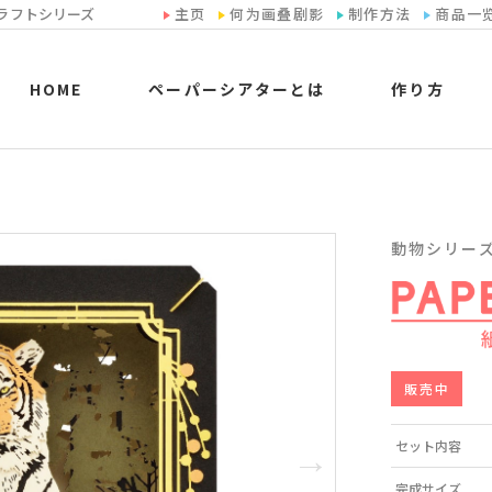
ラフトシリーズ
主页
何为画叠剧影
制作方法
商品一
HOME
ペーパーシアターとは
作り方
動物シリーズ P
販売中
セット内容
完成サイズ