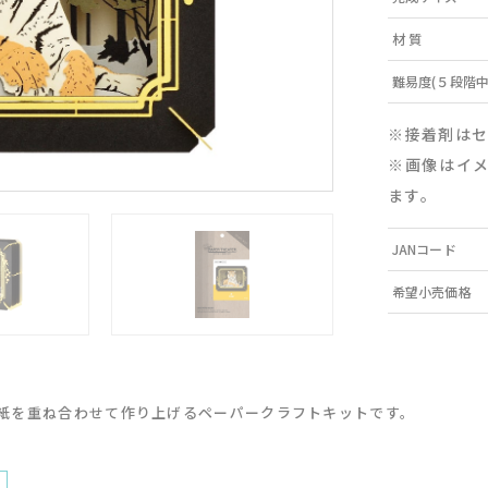
材 質
難易度(５段階中
※接着剤は
※画像はイ
ます。
JANコード
希望小売価格
紙を重ね合わせて作り上げるペーパークラフトキットです。