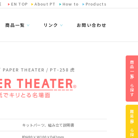
览
EN TOP
About PT
How to
Products
商品一覧
リンク
お問い合わせ
∨
∨
商品一覧から探す
APER THEATER / PT-258 虎
難易度から探す
キットパーツ、組み立て説明書
約H80×W100×D42mm