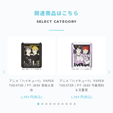
関連商品はこちら
SELECT CATEGORY
ア
ER
T
アニメ「ハイキュー!!」 PAPER
アニメ「ハイキュー!!」 PAPER
高校
THEATER / PT-269X 宮侑＆宮
THEATER / PT-268X 牛島若利
治
＆天童覚
1,980 円(税込)
1,980 円(税込)