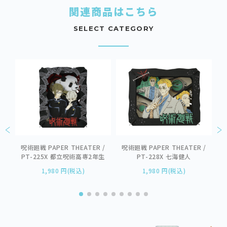
関連商品はこちら
SELECT CATEGORY
R
呪術廻戦 PAPER THEATER /
呪術廻戦 PAPER THEATER /
呪
＆千冬
PT-225X 都立呪術高専2年生
PT-228X 七海健人
1,980 円(税込)
1,980 円(税込)