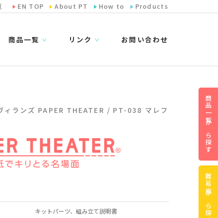
览
EN TOP
About PT
How to
Products
商品一覧
リンク
お問い合わせ
∨
∨
商品一覧から探す
ィランズ PAPER THEATER / PT-038 マレフ
難易度から探す
キットパーツ、組み立て説明書