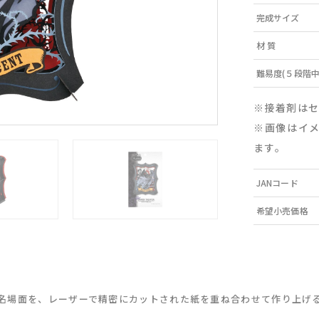
完成サイズ
材 質
難易度(５段階中
※接着剤は
※画像はイ
ます。
JANコード
希望小売価格
名場面を、レーザーで精密にカットされた紙を重ね合わせて作り上げ