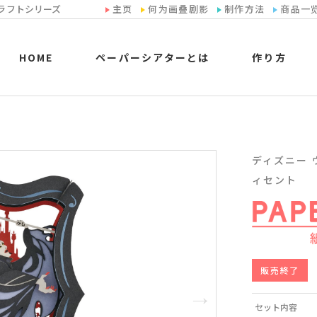
ラフトシリーズ
主页
何为画叠剧影
制作方法
商品一
HOME
ペーパーシアターとは
作り方
ディズニー ヴ
ィセント
販売終了
セット内容