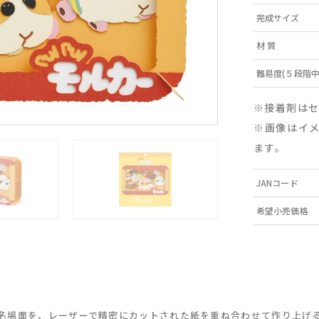
完成サイズ
材 質
難易度(５段階中
※接着剤は
※画像はイ
ます。
JANコード
希望小売価格
名場面を、レーザーで精密にカットされた紙を重ね合わせて作り上げ