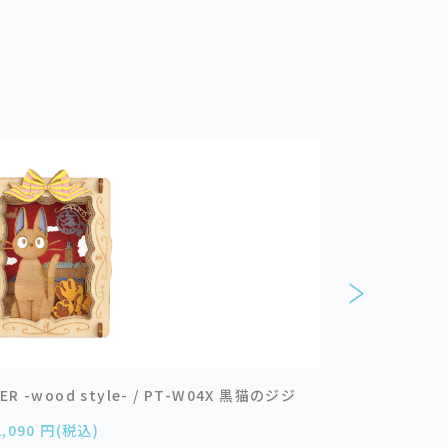
R -wood style- / PT-W04X 黒猫のジジ
ポケットモン
2,090 円(税込)