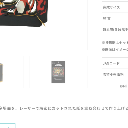
完成サイズ
材 質
難易度(５段階中
※接着剤はセッ
※画像はイメー
JANコード
希望小売価格
©Ni
名場面を、レーザーで精密にカットされた紙を重ね合わせて作り上げ