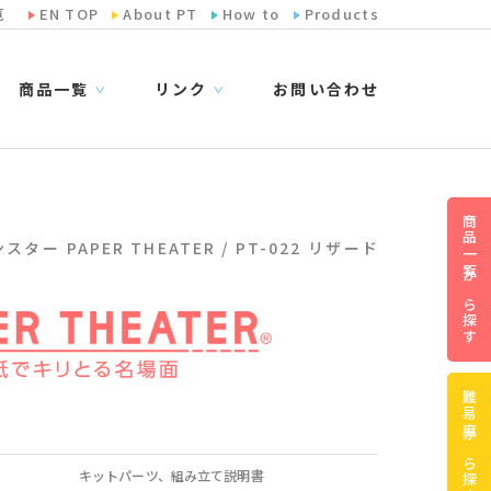
览
EN TOP
About PT
How to
Products
商品一覧
リンク
お問い合わせ
∨
∨
商品一覧から探す
ター PAPER THEATER / PT-022 リザード
難易度から探す
キットパーツ、組み立て説明書