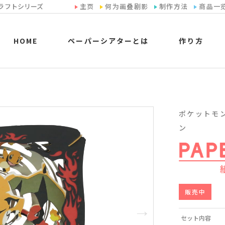
ラフトシリーズ
主页
何为画叠剧影
制作方法
商品一
HOME
ペーパーシアターとは
作り方
ポケットモンス
ン
販売中
セット内容