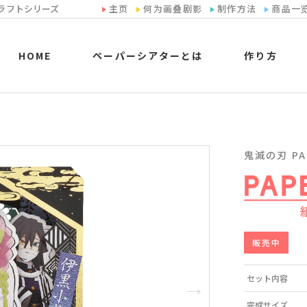
ラフトシリーズ
主页
何为画叠剧影
制作方法
商品一
HOME
ペーパーシアターとは
作り方
鬼滅の刃 PA
販売中
セット内容
完成サイズ