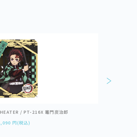
HEATER / PT-216X 竈門炭治郎
僕のヒーローアカデ
2,090 円(税込)