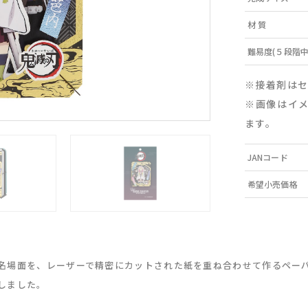
材 質
難易度(５段階中
※接着剤は
※画像はイ
ます。
JANコード
希望小売価格
名場面を、レーザーで精密にカットされた紙を重ね合わせて作るペー
しました。