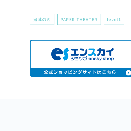
鬼滅の刃
PAPER THEATER
level1