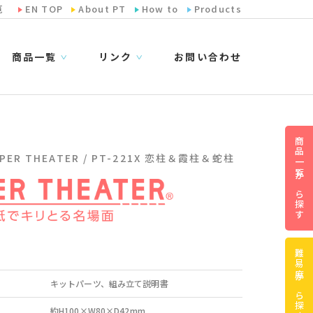
览
EN TOP
About PT
How to
Products
商品一覧
リンク
お問い合わせ
∨
∨
商品一覧から探す
PER THEATER / PT-221X 恋柱＆霞柱＆蛇柱
難易度から探す
キットパーツ、組み立て説明書
約H100×W80×D42mm