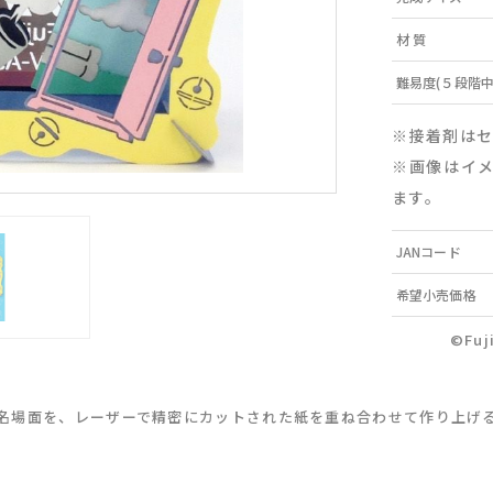
材 質
難易度(５段階中
※接着剤は
※画像はイ
ます。
JANコード
希望小売価格
©Fuj
名場面を、レーザーで精密にカットされた紙を重ね合わせて作り上げ