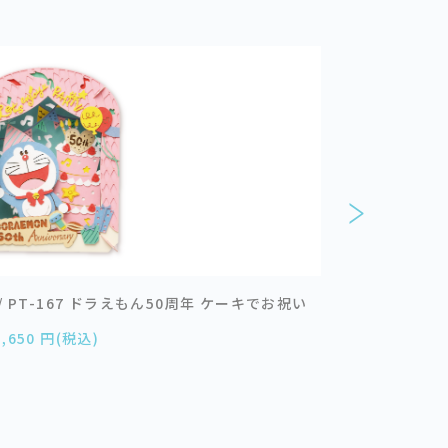
R / PT-167 ドラえもん50周年 ケーキでお祝い
ドラえもん P
1,650 円(税込)