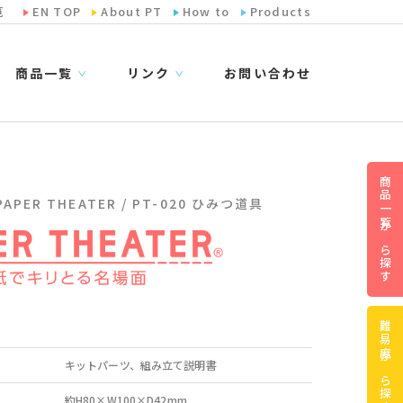
览
EN TOP
About PT
How to
Products
商品一覧
リンク
お問い合わせ
∨
∨
商品一覧から探す
PER THEATER / PT-020 ひみつ道具
難易度から探す
キットパーツ、組み立て説明書
約H80×W100×D42mm