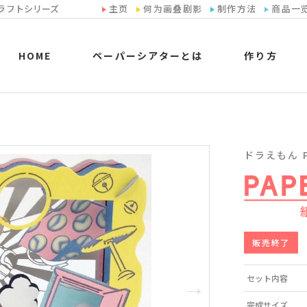
ラフトシリーズ
主页
何为画叠剧影
制作方法
商品一
HOME
ペーパーシアターとは
作り方
ドラえもん PA
販売終了
セット内容
完成サイズ