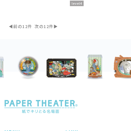
level4
前の12件
次の12件