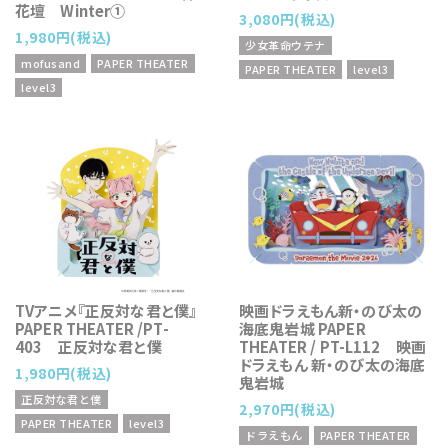
花壇 Winter①
3,080円(税込)
1,980円(税込)
少女革命ウテナ
mofusand
PAPER THEATER
PAPER THEATER
level3
level3
TVアニメ『正反対な君と僕』
映画ドラえもん新・のび太の
PAPER THEATER /PT-
海底鬼岩城 PAPER
403 正反対な君と僕
THEATER / PT-L112 映画
ドラえもん 新・のび太の海底
1,980円(税込)
鬼岩城
正反対な君と僕
2,970円(税込)
PAPER THEATER
level3
ドラえもん
PAPER THEATER